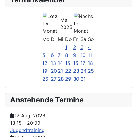
Mai
2025
Mo
Di
Mi
Do
Fr
Sa
So
1
2
3
4
5
6
7
8
9
10
11
12
13
14
15
16
17
18
19
20
21
22
23
24
25
26
27
28
29
30
31
Anstehende Termine
12 Aug. 2026
;
18:15
-
20:00
Jugendtraining