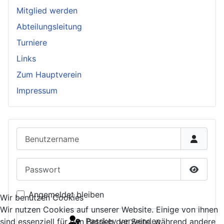
Mitglied werden
Abteilungsleitung
Turniere
Links
Zum Hauptverein
Impressum
Benutzername
Passwort
Passwor
Angemeldet bleiben
Wir benutzen Cookies
Wir nutzen Cookies auf unserer Website. Einige von ihnen
Passkey verwenden
sind essenziell für den Betrieb der Seite, während andere