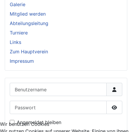
Galerie
Mitglied werden
Abteilungsleitung
Turniere
Links
Zum Hauptverein
Impressum
Benutzername
Passwort
Passwor
Angemeldet bleiben
Wir benutzen Cookies
Wir nutzen Cookies auf unserer Website. Einige von ihnen