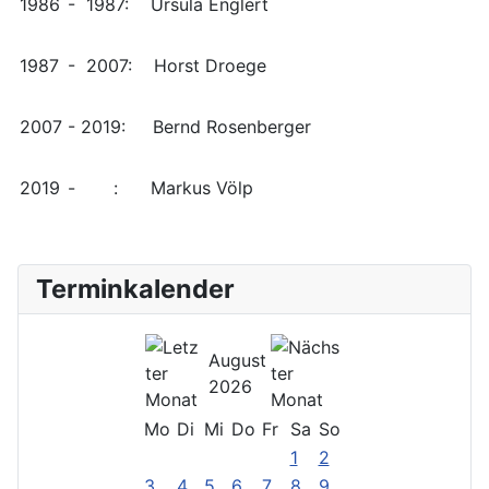
1986
- 1987: Ursula Englert
1987
- 2007: Horst Droege
2007
- 2019: Bernd Rosenberger
2019
- : Markus Völp
Terminkalender
August
2026
Mo
Di
Mi
Do
Fr
Sa
So
1
2
3
4
5
6
7
8
9