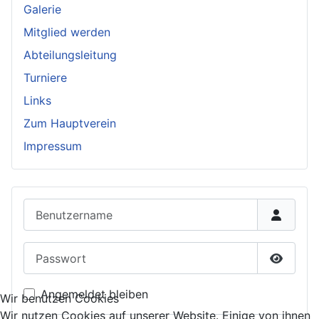
Galerie
Mitglied werden
Abteilungsleitung
Turniere
Links
Zum Hauptverein
Impressum
Benutzername
Passwort
Passwor
Angemeldet bleiben
Wir benutzen Cookies
Wir nutzen Cookies auf unserer Website. Einige von ihnen