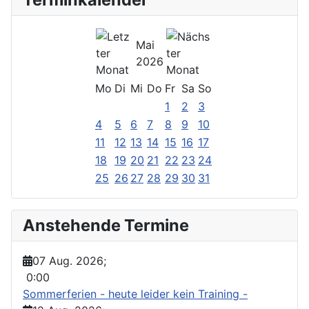
Mai
2026
Mo
Di
Mi
Do
Fr
Sa
So
1
2
3
4
5
6
7
8
9
10
11
12
13
14
15
16
17
18
19
20
21
22
23
24
25
26
27
28
29
30
31
Anstehende Termine
07 Aug. 2026
;
0:00
Sommerferien - heute leider kein Training -